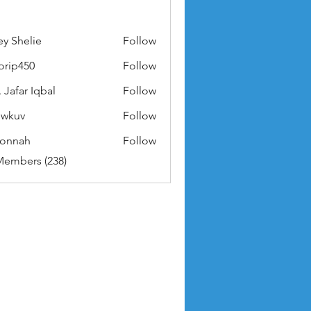
ey Shelie
Follow
orip450
Follow
50
 Jafar Iqbal
Follow
owkuv
Follow
v
nonnah
Follow
ah
Members (238)