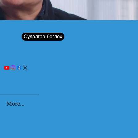
Судалгаа бөглөх
More...