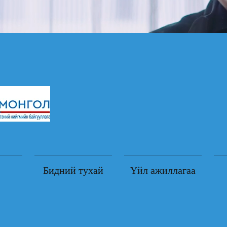
Бидний тухай
Үйл ажиллагаа