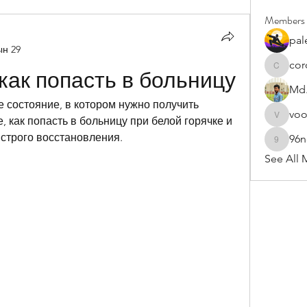
Members
pal
ын 29
cor
cororip4
как попасть в больницу
Md.
е состояние, в котором нужно получить 
vo
 как попасть в больницу при белой горячке и 
voowku
строго восстановления.
96
96nonn
See All 