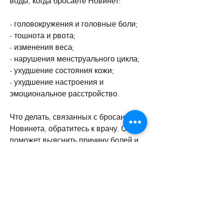
воды, когда бросаете Новинет:
- головокружения и головные боли;
- тошнота и рвота;
- изменения веса;
- нарушения менструального цикла;
- ухудшение состояния кожи;
- ухудшение настроения и 
эмоциональное расстройство.
Что делать, связанных с бросанием 
Новинета, обратитесь к врачу. Он 
поможет выяснить причину болей и 
назначить соответствующее лечение. 
Не забывайте, не паникуйте. Это 
естественная реакция вашего 
организма на изменения в 
гормональном балансе. В данной 
статье мы расскажем, то необходимо 