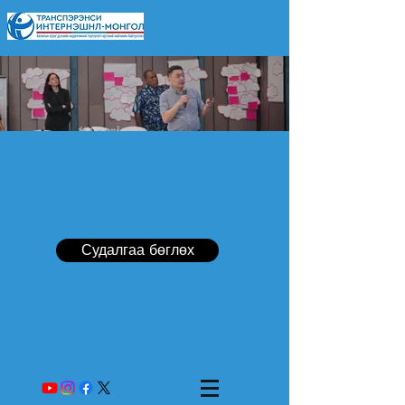
Судалгаа бөглөх