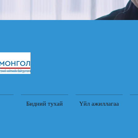
Бидний тухай
Үйл ажиллагаа