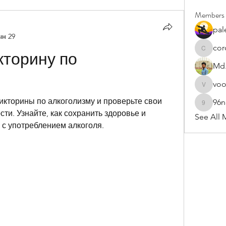
Members
pal
ын 29
cor
cororip4
торину по 
Md.
vo
voowku
кторины по алкоголизму и проверьте свои 
96
96nonn
ти. Узнайте, как сохранить здоровье и 
See All 
 с употреблением алкоголя.