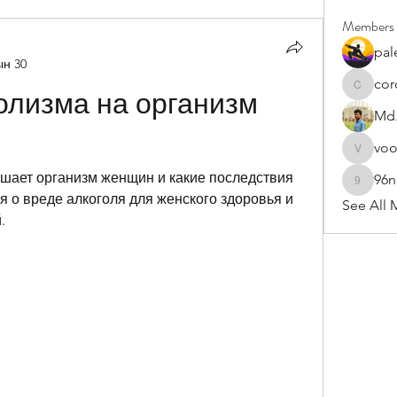
Members
pal
ын 30
cor
cororip4
олизма на организм 
Md.
vo
voowku
ушает организм женщин и какие последствия 
96
96nonn
 о вреде алкоголя для женского здоровья и 
See All 
.