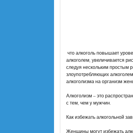
 что алкоголь повышает уровень эстрогена в организме, злоупотребляющих 
алкоголем, увеличивается риск
следуя нескольким простым р
злоупотребляющих алкоголем,
алкоголизма на организм же
Алкоголизм – это распростран
с тем, чем у мужчин.
Как избежать алкогольной за
Женщины могут избежать алко