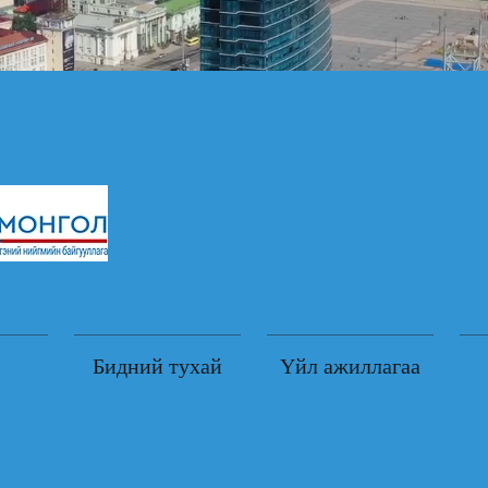
Бидний тухай
Үйл ажиллагаа