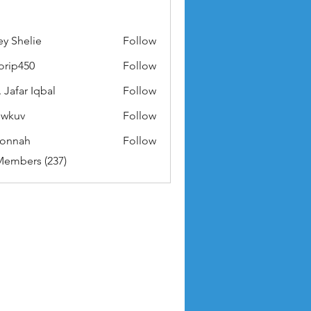
ey Shelie
Follow
orip450
Follow
50
 Jafar Iqbal
Follow
owkuv
Follow
v
nonnah
Follow
ah
Members (237)