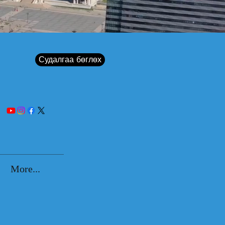
Судалгаа бөглөх
More...