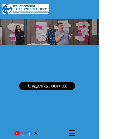
Судалгаа бөглөх