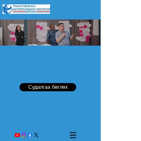
Судалгаа бөглөх