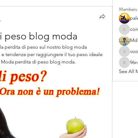
Members
pal
7
cor
cororip4
i peso blog moda
Md.
 la perdita di peso sul nostro blog moda 
vo
i e tendenze per raggiungere il tuo peso ideale 
voowku
sito Moda perdita di peso blog moda.
96
96nonn
See All 