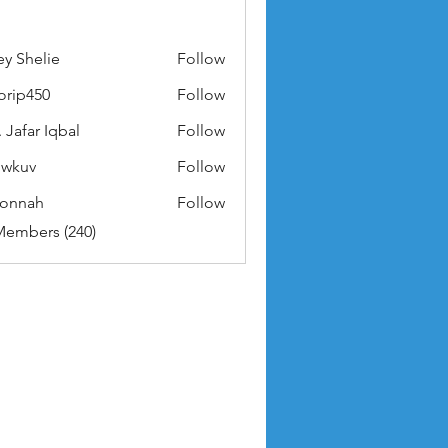
ey Shelie
Follow
orip450
Follow
50
 Jafar Iqbal
Follow
owkuv
Follow
v
nonnah
Follow
ah
Members (240)