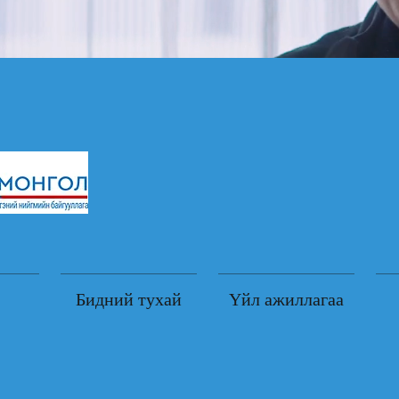
Бидний тухай
Үйл ажиллагаа