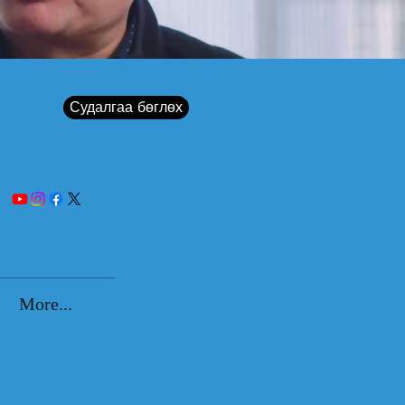
Судалгаа бөглөх
More...