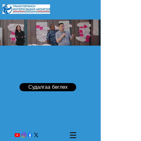
Судалгаа бөглөх