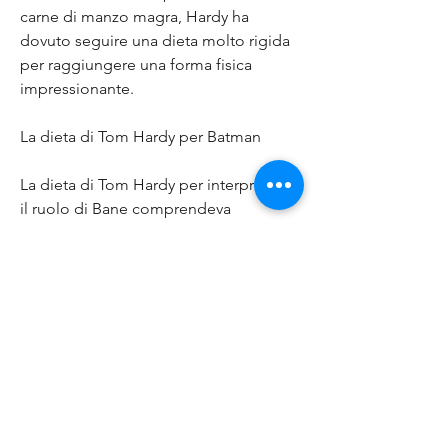
carne di manzo magra, Hardy ha 
dovuto seguire una dieta molto rigida 
per raggiungere una forma fisica 
impressionante.
La dieta di Tom Hardy per Batman
La dieta di Tom Hardy per interpretare 
il ruolo di Bane comprendeva 
principalmente proteine, 
accompagnata da verdure a foglia 
verde e riso integrale. Inoltre, Tom 
Hardy ha dovuto seguire un intenso 
programma di allenamento per 
prepararsi al ruolo di Bane. L’attore ha 
dedicato molte ore alla palestra per 
aumentare la sua forza e resistenza 
fisica. Inoltre 