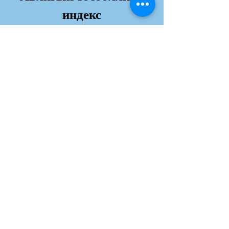
индекс
Дэлгэрэнгvй
Хаяг:
Юнескогын гудамж, Сүхбаатар дүүрэг,
Далай Тауэр
Шуудангийн хаяг: Ш/Х 14230,
Улаанбаатар хот
Утас:
+976 70120012
И-мэйл хаяг:
info@transparency.mn