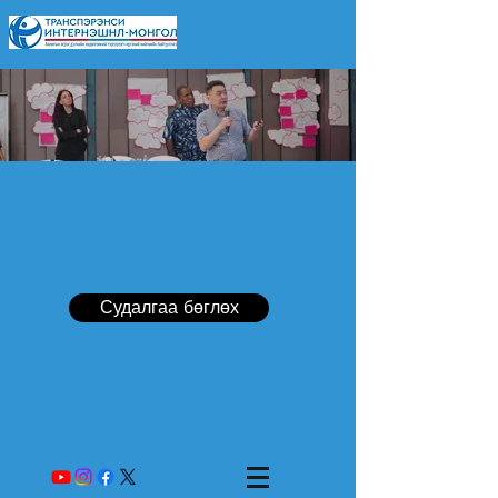
Судалгаа бөглөх