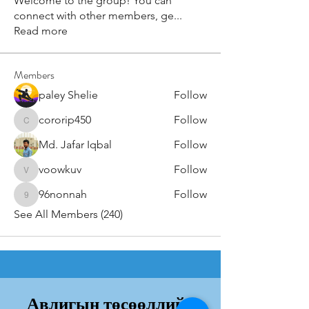
Welcome to the group! You can
connect with other members, ge
...
Read more
Members
paley Shelie
Follow
cororip450
Follow
cororip450
Md. Jafar Iqbal
Follow
voowkuv
Follow
voowkuv
96nonnah
Follow
96nonnah
See All Members (240)
Авлигын төсөөллийн