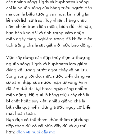
các nhánh sông Tigris và Euphrates không 
chỉ là nguồn sống của hàng triệu người dân 
mà còn là biểu tượng văn hóa, kinh tế gắn 
liền với lịch sử Iraq. Tuy nhiên, hàng chục 
năm chiến tranh liên miên, biến đổi khí hậu, 
hạn hán kéo dài và tình trạng xâm nhập 
mặn ngày càng nghiêm trọng đã khiến diện 
tích trồng chà là sụt giảm ở mức báo động.
Việc xây dựng các đập thủy điện ở thượng 
nguồn sông Tigris và Euphrates làm giảm 
đáng kể lượng nước ngọt chảy về hạ lưu. 
Song song với đó, mực nước biển dâng và 
sự xâm nhập của nước mặn từ vùng Vịnh 
đã làm đất đai tại Basra ngày càng nhiễm 
mặn nặng. Hệ quả là hàng triệu cây chà là 
bị chết hoặc suy kiệt, nhiều giống chà là 
bản địa quý hiếm đứng trước nguy cơ biến 
mất hoàn toàn.
Bạn đọc có thể tham khảo thêm nội dung 
tiếp theo để có cái nhìn đầy đủ và cụ thể 
hơn: 
dịch vụ nuôi cấy mô