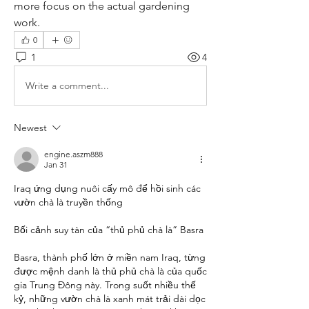
more focus on the actual gardening 
work.
0
1
4
Write a comment...
Newest
engine.aszm888
Jan 31
Iraq ứng dụng nuôi cấy mô để hồi sinh các 
vườn chà là truyền thống
Bối cảnh suy tàn của “thủ phủ chà là” Basra
Basra, thành phố lớn ở miền nam Iraq, từng 
được mệnh danh là thủ phủ chà là của quốc 
gia Trung Đông này. Trong suốt nhiều thế 
kỷ, những vườn chà là xanh mát trải dài dọc 