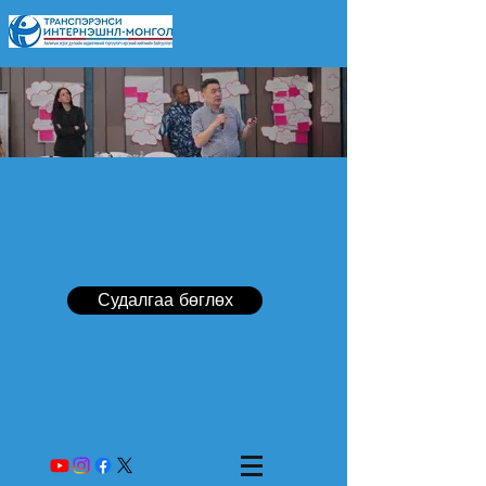
Судалгаа бөглөх