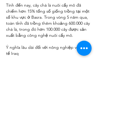
Tính đến nay, cây chà là nuôi cấy mô đã 
chiếm hơn 15% tổng số giống trồng tại một 
số khu vực ở Basra. Trong vòng 5 năm qua, 
toàn tỉnh đã trồng thêm khoảng 600.000 cây 
chà là, trong đó hơn 100.000 cây được sản 
xuất bằng công nghệ nuôi cấy mô.
Ý nghĩa lâu dài đối với nông nghiệp và kinh 
tế Iraq
Việc ứng dụng nuôi cấy mô không chỉ mang 
ý nghĩa khôi phục diện tích trồng chà là mà 
còn góp phần bảo tồn các giống chà là bản 
địa quý hiếm của Iraq. Những giống cây này 
gắn liền với lịch sử, tập quán canh tác và 
bản sắc văn hóa của người dân địa 
phương, nên việc bảo tồn chúng mang giá 
trị vượt ra ngoài phạm vi kinh tế.
Bên cạnh đó, sự phát triển của các trung 
tâm nhân giống hiện đại cũng mở ra cơ hội 
hình thành mạng lưới 
nhà cung cấp cây 