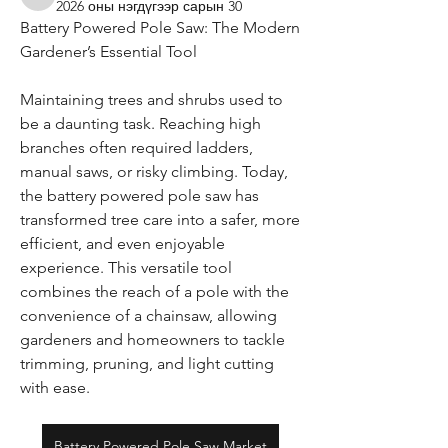
infinitymarketr
2026 оны нэгдүгээр сарын 30
Battery Powered Pole Saw: The Modern 
Gardener’s Essential Tool
Maintaining trees and shrubs used to 
be a daunting task. Reaching high 
branches often required ladders, 
manual saws, or risky climbing. Today, 
the battery powered pole saw has 
transformed tree care into a safer, more 
efficient, and even enjoyable 
experience. This versatile tool 
combines the reach of a pole with the 
convenience of a chainsaw, allowing 
gardeners and homeowners to tackle 
trimming, pruning, and light cutting 
with ease.
Battery Powered Pole Saw Market