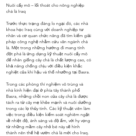
Nuôi cấy mô – lối thoát cho nông nghiệp 
chà là Iraq
Trước thực trạng đáng lo ngại đó, các nhà 
khoa học Iraq cùng với doanh nghiệp tư 
nhân và cơ quan chức năng đã tìm kiếm giải 
pháp công nghệ nhằm cứu vãn ngành chà 
là. Một trong những hướng đi mang tính 
đột phá là ứng dụng kỹ thuật nuôi cấy mô 
để nhân giống cây chà là chất lượng cao, có 
khả năng chống chịu với điều kiện khắc 
nghiệt của khí hậu và thổ nhưỡng tại Basra.
Trong các phòng thí nghiệm vô trùng và 
nhà kính hiện đại ở phía tây thành phố 
Basra, những chồi non của cây chà là được 
tách ra từ cây mẹ khỏe mạnh và nuôi dưỡng 
trong các lọ thủy tinh. Các kỹ thuật viên làm 
việc trong điều kiện kiểm soát nghiêm ngặt 
về nhiệt độ, ánh sáng và độ ẩm, với hy vọng 
từ những mầm cây nhỏ bé này sẽ hình 
thành nên thế hệ vườn chà là mới cho Iraq.