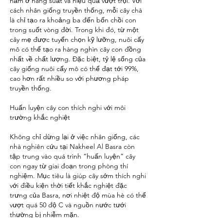
nằm ở năng suất và hiệu quả vượt trội. Với 
cách nhân giống truyền thống, mỗi cây chà 
là chỉ tạo ra khoảng ba đến bốn chồi con 
trong suốt vòng đời. Trong khi đó, từ một 
cây mẹ được tuyển chọn kỹ lưỡng, nuôi cấy 
mô có thể tạo ra hàng nghìn cây con đồng 
nhất về chất lượng. Đặc biệt, tỷ lệ sống của 
cây giống nuôi cấy mô có thể đạt tới 99%, 
cao hơn rất nhiều so với phương pháp 
truyền thống.
Huấn luyện cây con thích nghi với môi 
trường khắc nghiệt
Không chỉ dừng lại ở việc nhân giống, các 
nhà nghiên cứu tại Nakheel Al Basra còn 
tập trung vào quá trình “huấn luyện” cây 
con ngay từ giai đoạn trong phòng thí 
nghiệm. Mục tiêu là giúp cây sớm thích nghi 
với điều kiện thời tiết khắc nghiệt đặc 
trưng của Basra, nơi nhiệt độ mùa hè có thể 
vượt quá 50 độ C và nguồn nước tưới 
thường bị nhiễm mặn.