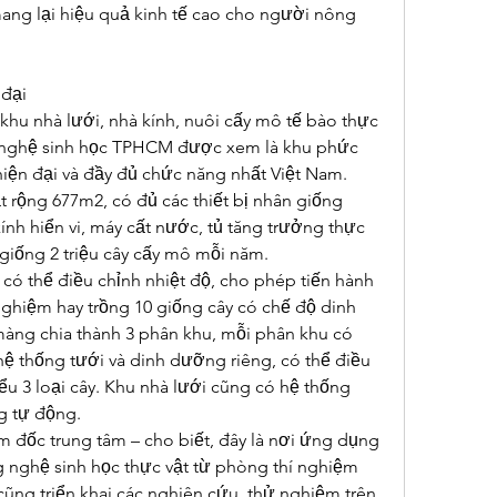
ng lại hiệu quả kinh tế cao cho người nông 
 đại
hu nhà lưới, nhà kính, nuôi cấy mô tế bào thực 
 nghệ sinh học TPHCM được xem là khu phức 
iện đại và đầy đủ chức năng nhất Việt Nam. 
 rộng 677m2, có đủ các thiết bị nhân giống 
kính hiển vi, máy cất nước, tủ tăng trưởng thực 
giống 2 triệu cây cấy mô mỗi năm.
ó thể điều chỉnh nhiệt độ, cho phép tiến hành 
 nghiệm hay trồng 10 giống cây có chế độ dinh 
ng chia thành 3 phân khu, mỗi phân khu có 
ệ thống tưới và dinh dưỡng riêng, có thể điều 
ểu 3 loại cây. Khu nhà lưới cũng có hệ thống 
g tự động.
đốc trung tâm – cho biết, đây là nơi ứng dụng 
 nghệ sinh học thực vật từ phòng thí nghiệm 
cũng triển khai các nghiên cứu, thử nghiệm trên 