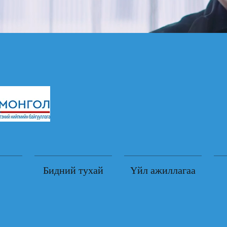
Бидний тухай
Үйл ажиллагаа