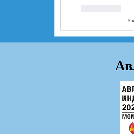
Like
Reply
Sh
Ав