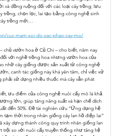
i và đồng ruộng đối với các loại cây trồng; lưu 
 trồng, chọn lọc, lai tạo bằng công nghệ sinh 
 cây trồng mới…
n.vn/cuc-mam-xoi-do-xac-phao-cay-mo/
chủ vườn hoa ở Củ Chi – cho biết, năm nay 
ợi đối với nghề trồng hoa nhưng vườn hoa của 
ao nhờ cây giống được sản xuất từ công nghệ 
ờn, canh tác giống này khá yên tâm, chỉ việc xử 
ng phải sử dụng nhiều thuốc mà cây vẫn phát 
t, ưu điểm của công nghệ nuôi cấy mô là khả 
ượng lớn, giúp tăng năng suất và hạn chế dịch 
xuất đến 50%. Đề tài nghiên cứu “Ứng dụng hệ 
 tạm thời trong nhân giống cây lan hồ điệp lai” 
đã xây dựng thành công quy trình nhân giống lan 
 trội so với nuôi cấy truyền thống như tăng hệ 