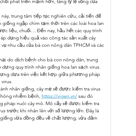
p chồi phát triển mạnh hơn, tăng tỷ lệ sống của 
này, trung tâm tiếp tục nghiên cứu, cải tiến để 
n giống ngập chìm tạm thời trên các loài hoa lan 
ợc liệu, chuối… Đến nay, hầu hết các quy trình 
áp dụng hiệu quả vào công tác sản xuất cây 
 vụ nhu cầu của bà con nông dân TPHCM và các 
hại do dịch bệnh cho bà con nông dân, trung 
dựng quy trình nhân giống hoa lan sạch virus. 
dựng dựa trên việc kết hợp giữa phương pháp 
virus.
hành nhân giống, cây mẹ sẽ được kiểm tra virus 
không nhiễm bệnh, 
https://vigen.vn/
 sau đó 
 pháp nuôi cây mô. Mô cấy sẽ được kiểm tra 
rus trước khi nhân lên với số lượng lớn. Đây là 
giống vừa đồng đều về chất lượng, vừa đảm 