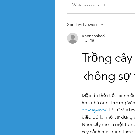
Write a comment...
Sort by:
Newest
boonsnake3
Jun 08
Trồng cây 
không sợ t
Mặc dù thời tiết có nhiề
hoa nhà ông Trương Văn
do-cay-mo/
 TPHCM năm n
biết, đó là nhờ sử dụng 
Nuôi cấy mô là một tron
cây cảnh mà Trung tâm 