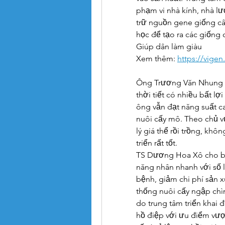
phạm vi nhà kính, nhà lướ
trữ nguồn gene giống cây
học để tạo ra các giống
Giúp dân làm giàu
Xem thêm: 
https://vige
Ông Trương Văn Nhung – 
thời tiết có nhiều bất l
ông vẫn đạt năng suất c
nuôi cấy mô. Theo chủ vư
lý giá thể rồi trồng, khô
triển rất tốt.
TS Dương Hoa Xô cho biế
năng nhân nhanh với số l
bệnh, giảm chi phí sản 
thống nuôi cấy ngập chìm
do trung tâm triển khai 
hồ điệp với ưu điểm vượt