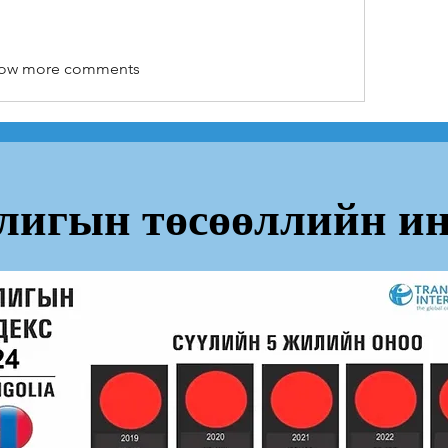
ow more comments
лигын төсөөллийн ин