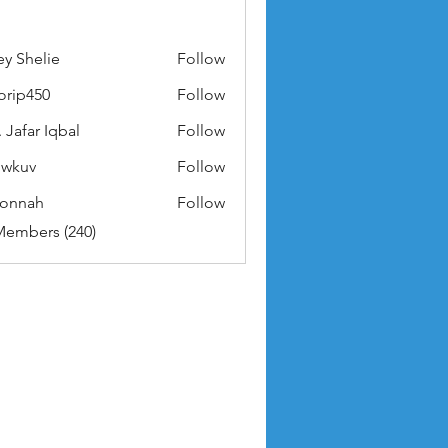
ey Shelie
Follow
orip450
Follow
50
 Jafar Iqbal
Follow
owkuv
Follow
v
nonnah
Follow
ah
Members (240)