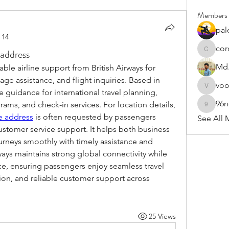
Members
pal
 14
cor
 address
cororip4
Md.
able airline support from British Airways for 
e assistance, and flight inquiries. Based in 
vo
voowku
guidance for international travel planning, 
96
rams, and check-in services. For location details, 
96nonn
ce address
 is often requested by passengers 
See All 
stomer service support. It helps both business 
urneys smoothly with timely assistance and 
ways maintains strong global connectivity while 
e, ensuring passengers enjoy seamless travel 
on, and reliable customer support across 
25 Views