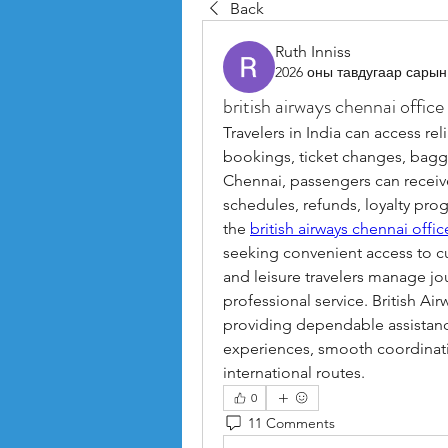
Back
Ruth Inniss
2026 оны тавдугаар сарын
british airways chennai office
Travelers in India can access reli
bookings, ticket changes, baggag
Chennai, passengers can receive 
schedules, refunds, loyalty prog
the 
british airways chennai offi
seeking convenient access to cu
and leisure travelers manage jo
professional service. British Air
providing dependable assistanc
experiences, smooth coordinati
international routes.
0
11 Comments