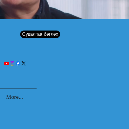
Судалгаа бөглөх
More...