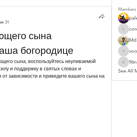
Members
pal
ын 31
cor
cororip4
ющего сына 
Md.
аша богородице
vo
voowku
щего сына, воспользуйтесь неупиваемой 
96
96nonn
лу и поддержку в святых словах и 
See All 
 от зависимости и приведите вашего сына на 