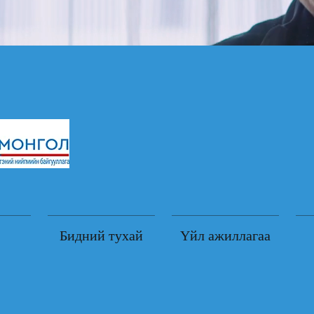
Бидний тухай
Үйл ажиллагаа