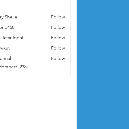
ey Shelie
Follow
orip450
Follow
50
 Jafar Iqbal
Follow
owkuv
Follow
v
nonnah
Follow
ah
Members (238)