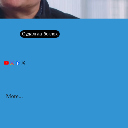
Судалгаа бөглөх
More...