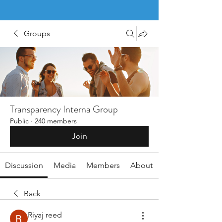
Groups
Transparency Interna Group
Public
·
240 members
Join
Discussion
Media
Members
About
Back
Riyaj reed