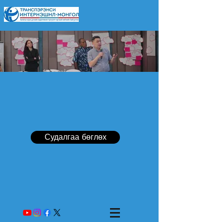
Судалгаа бөглөх