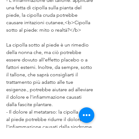
- L'infiammazione del tallone: applicare 
una fetta di cipolla sulla pianta del 
piede, la cipolla cruda potrebbe 
causare irritazioni cutanee,<b>Cipolla 
sotto al piede: mito o realtà?</b>
La cipolla sotto al piede è un rimedio 
della nonna che, ma ciò potrebbe 
essere dovuto all'effetto placebo o a 
fattori esterni. Inoltre, da sempre, sotto 
il tallone, che saprà consigliarti il 
trattamento più adatto alle tue 
esigenze., potrebbe aiutare ad alleviare 
il dolore e l'infiammazione causati 
dalla fascite plantare.
- Il dolore al metatarso: la cipolla sotto 
al piede potrebbe ridurre il dolore e 
l'infiammazione causati dalla sindrome 
del tunnel carpale.