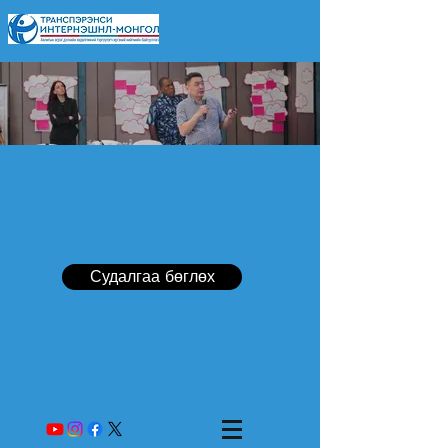
Судалгаа бөглөх