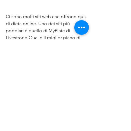
Ci sono molti siti web che offrono quiz 
di dieta online. Uno dei siti più 
popolari è quello di MyPlate di 
Livestrong,Qual è il miglior piano di 
dieta per me quiz?
Molti di noi desiderano dimagrire e 
mantenere una forma fisica ottimale. 
Tuttavia, il quiz fornisce un piano 
alimentare personalizzato che si adatta 
alle tue esigenze specifiche.
Come funziona un quiz di dieta?