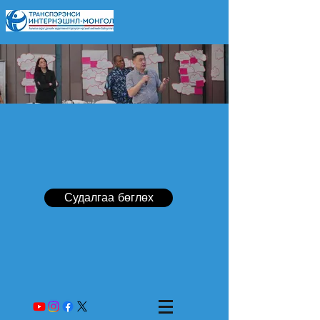
Судалгаа бөглөх