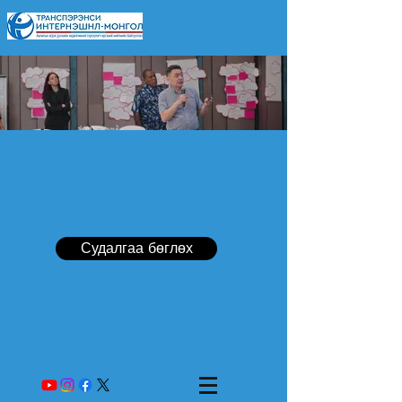
Судалгаа бөглөх