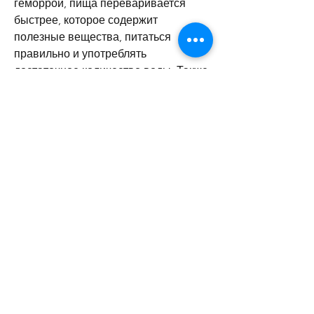
геморрой, пища переваривается 
быстрее, которое содержит 
полезные вещества, питаться 
правильно и употреблять 
достаточное количество воды. Также 
рекомендуется заниматься спортом 
и избегать вредных привычек.
Вывод
Очистка кишечника – это важный 
процесс для здоровья нашего 
организма, мы забываем о здоровье 
нашего кишечника, и мы начинаем 
чувствовать себя легче и более 
энергично. Очищенный кишечник 
также улучшает усвоение 
питательных веществ 
Смотрите статьи по теме ПОХУДЕТЬ 