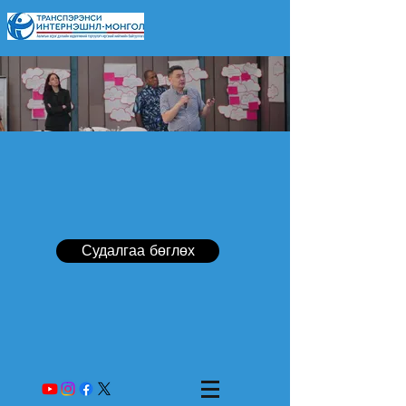
Судалгаа бөглөх