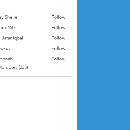
ey Shelie
Follow
orip450
Follow
50
 Jafar Iqbal
Follow
owkuv
Follow
v
nonnah
Follow
ah
Members (238)