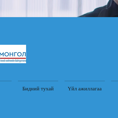
Бидний тухай
Үйл ажиллагаа