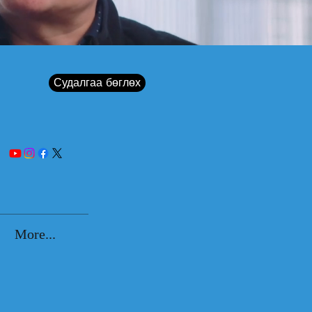
Судалгаа бөглөх
More...