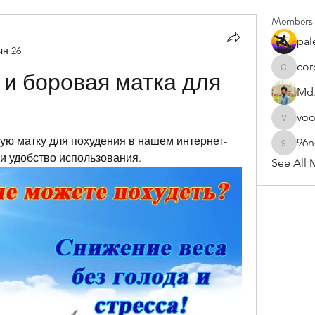
Members
pal
ын 26
cor
cororip4
и боровая матка для 
Md.
vo
voowku
вую матку для похудения в нашем интернет-
96
96nonn
 и удобство использования.
See All 