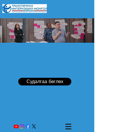
Судалгаа бөглөх