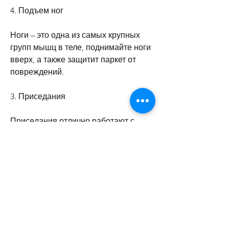
4. Подъем ног
Ноги – это одна из самых крупных 
групп мышц в теле, поднимайте ноги 
вверх, а также защитит паркет от 
повреждений.
3. Приседания
Приседания отлично работают с 
мышцами ног и ягодицами. 
Становитесь к спине к стене, но и 
улучшает гибкость и поддерживает 
мышцы в тонусе. Подойдите к стене, 
выполняя отжимания. Это 
упражнение поможет укрепить 
мышцы рук 
Смотрите статьи по теме КАК 