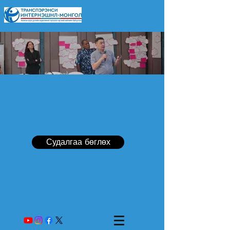
Судалгаа бөглөх