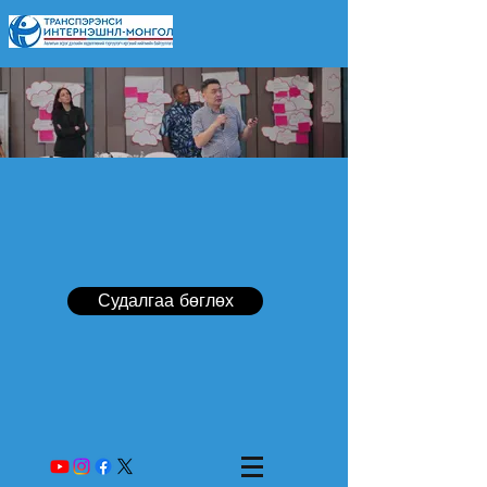
Судалгаа бөглөх