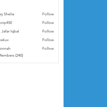
ey Shelie
Follow
orip450
Follow
50
 Jafar Iqbal
Follow
owkuv
Follow
v
nonnah
Follow
ah
Members (240)