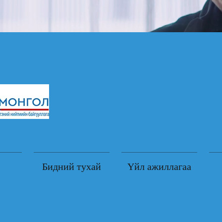
Бидний тухай
Үйл ажиллагаа