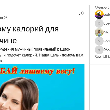
Members
pal
ын 26
cor
cororip4
му калорий для 
Md.
чине
vo
voowku
худения мужчины: правильный рацион 
96
96nonn
 и подсчет калорий. Наша цель - помочь вам 
See All 
в.