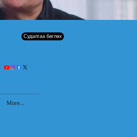
Судалгаа бөглөх
More...