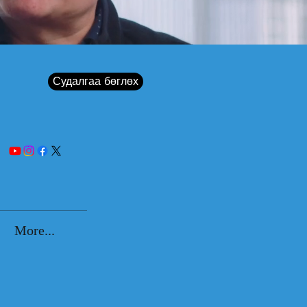
Судалгаа бөглөх
More...