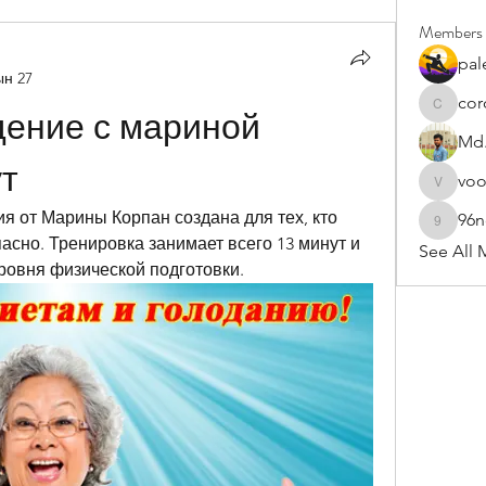
Members
pal
ын 27
cor
cororip4
ение с мариной 
Md.
ут
vo
voowku
 от Марины Корпан создана для тех, кто 
96
96nonn
асно. Тренировка занимает всего 13 минут и 
See All 
ровня физической подготовки.