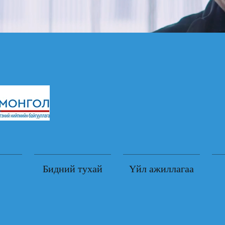
Бидний тухай
Үйл ажиллагаа