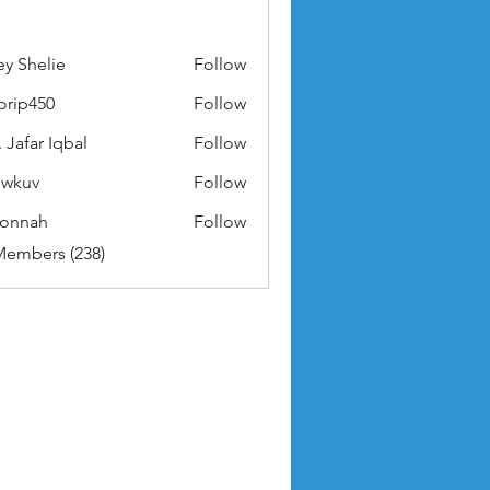
ey Shelie
Follow
orip450
Follow
50
 Jafar Iqbal
Follow
owkuv
Follow
v
nonnah
Follow
ah
Members (238)