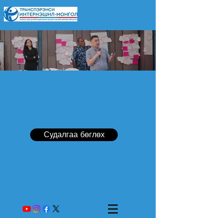
Судалгаа бөглөх